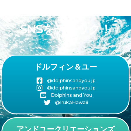
SNSをチェック！
ドルフィン＆ユー
@dolphinsandyou.jp
@dolphinsandyou.jp
Dolphins and You
@IrukaHawaii
アンドユークリエーションズ