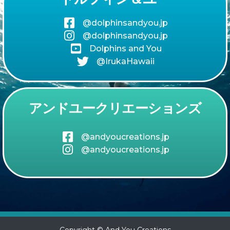
@dolphinsandyou.jp
@dolphinsandyou.jp
Dolphins and You
@IrukaHawaii
アンドユークリエーションズ
@andyoucreations.jp
@andyoucreations.jp