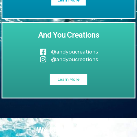
Learn More
And You Creations
@andyoucreations
@andyoucreations
Learn More
We love our guests