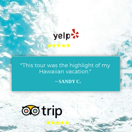
(And it looks like they love us too!)
179
★★★★★
REVIEWS!
"This tour was the highlight of my
Hawaiian vacation."
~ SANDY C.
303
★★★★★
REVIEWS!