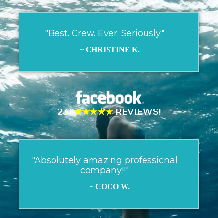
"Best. Crew. Ever. Seriously."
~ CHRISTINE K.
231
★★★★★
REVIEWS!
"Absolutely amazing professional
company!!"
~ COCO W.