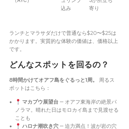
（AYC）
ュリンプ
5か所立ち
込み
寄り
ランチとマラサダだけで普通なら$20〜$25は
かかります。実質的な体験の価値は、価格以上
です。
どんなスポットを回るの？
8時間かけてオアフ島をぐるっと1周。
周るス
ポットはこちら：
マカプウ展望台
— オアフ東海岸の絶景パ
ノラマ。晴れた日はモロカイ島まで見渡せる
ことも
ハロナ潮吹き穴
— 迫力満点！波が岩の穴