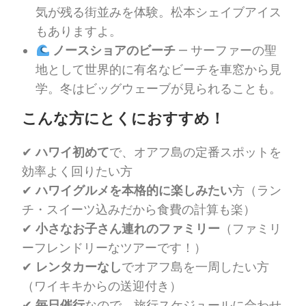
気が残る街並みを体験。松本シェイブアイス
もありますよ。
ノースショアのビーチ
— サーファーの聖
地として世界的に有名なビーチを車窓から見
学。冬はビッグウェーブが見られることも。
こんな方にとくにおすすめ！
✔
ハワイ初めて
で、オアフ島の定番スポットを
効率よく回りたい方
✔
ハワイグルメを本格的に楽しみたい
方（ラン
チ・スイーツ込みだから食費の計算も楽）
✔
小さなお子さん連れのファミリー
（ファミリ
ーフレンドリーなツアーです！）
✔
レンタカーなし
でオアフ島を一周したい方
（ワイキキからの送迎付き）
✔
毎日催行
なので、旅行スケジュールに合わせ