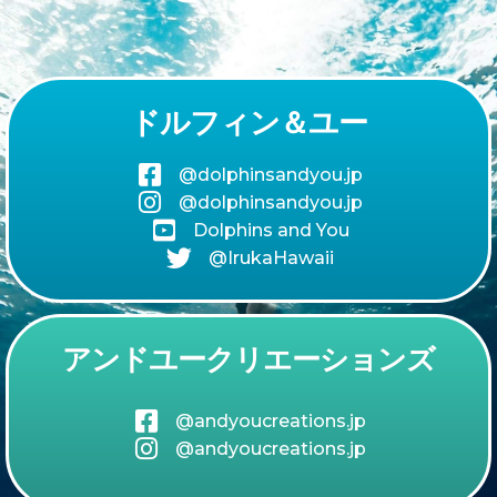
ドルフィン＆ユー
@dolphinsandyou.jp
@dolphinsandyou.jp
Dolphins and You
@IrukaHawaii
アンドユークリエーションズ
@andyoucreations.jp
@andyoucreations.jp