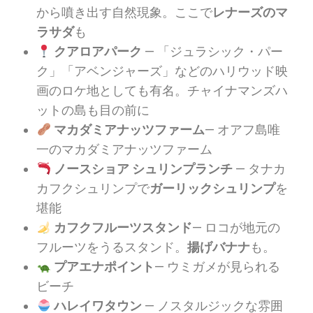
から噴き出す自然現象。ここで
レナーズのマ
ラサダ
も
クアロアパーク
— 「ジュラシック・パー
ク」「アベンジャーズ」などのハリウッド映
画のロケ地としても有名。チャイナマンズハ
ットの島も目の前に
マカダミアナッツファーム
— オアフ島唯
一のマカダミアナッツファーム
ノースショア シュリンプランチ
— タナカ
カフクシュリンプで
ガーリックシュリンプ
を
堪能
カフクフルーツスタンド
— ロコが地元の
フルーツをうるスタンド。
揚げバナナ
も。
プアエナポイント
— ウミガメが見られる
ビーチ
ハレイワタウン
— ノスタルジックな雰囲