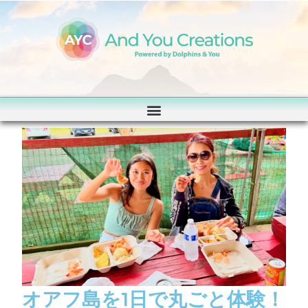
オアフ島を1日で丸ごと体験！