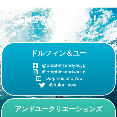
SNSをチェック！
ドルフィン＆ユー
@dolphinsandyou.jp
@dolphinsandyou.jp
Dolphins and You
@IrukaHawaii
アンドユークリエーションズ