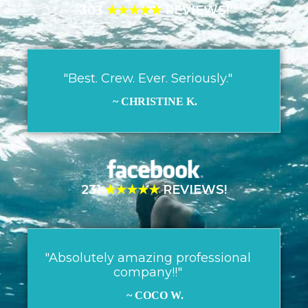
303
★★★★★
REVIEWS!
"Best. Crew. Ever. Seriously."
~ CHRISTINE K.
231
★★★★★
REVIEWS!
"Absolutely amazing professional
company!!"
~ COCO W.