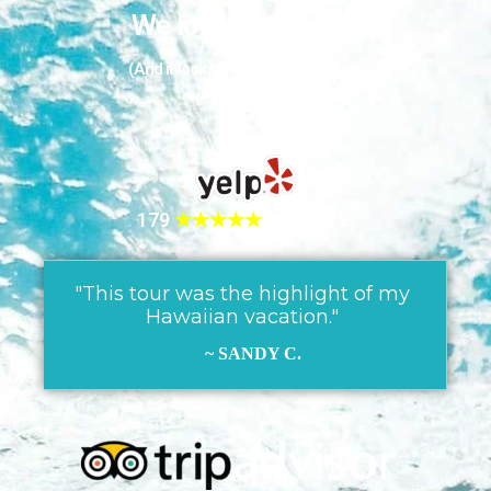
We love our guests
(And it looks like they love us too!)
179
★★★★★
REVIEWS!
"This tour was the highlight of my
Hawaiian vacation."
~ SANDY C.