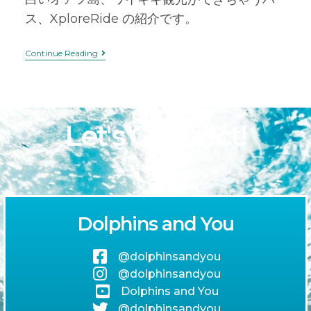
ス、XploreRide の紹介です。
Continue Reading
Let's Connect!
Dolphins and You
@dolphinsandyou
@dolphinsandyou
Dolphins and You
@dolphinsandyou