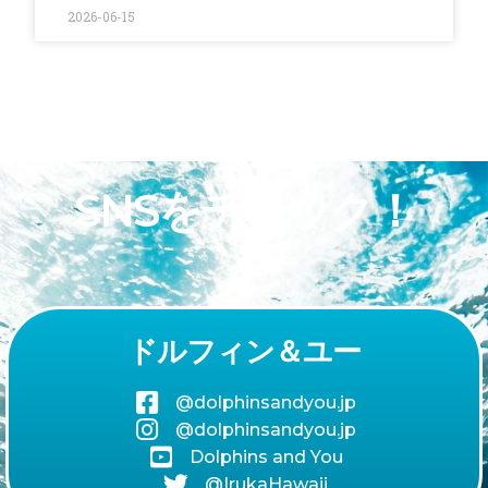
2026-06-15
SNSをチェック！
ドルフィン＆ユー
@dolphinsandyou.jp
@dolphinsandyou.jp
Dolphins and You
@IrukaHawaii