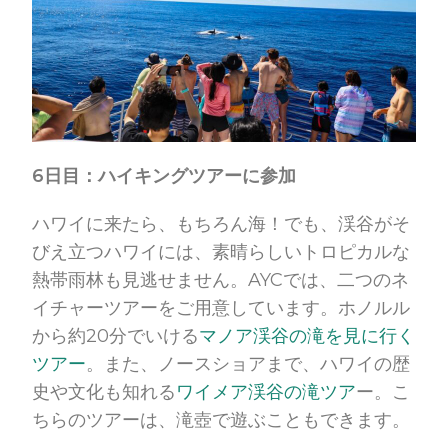
6日目：ハイキングツアーに参加
ハワイに来たら、もちろん海！でも、渓谷がそ
びえ立つハワイには、素晴らしいトロピカルな
熱帯雨林も見逃せません。AYCでは、二つのネ
イチャーツアーをご用意しています。ホノルル
から約20分でいける
マノア渓谷の滝を見に行く
ツアー
。また、ノースショアまで、ハワイの歴
史や文化も知れる
ワイメア渓谷の滝ツア
ー。こ
ちらのツアーは、滝壺で遊ぶこともできます。