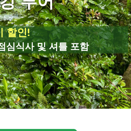
킹 투어
시 할인!
점심식사 및 셔틀 포함