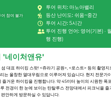
투어 위치:
마노아밸리
등산 난이도:
쉬움~중간
 투어 참여 불가
투어 시간:
5시간
투어 진행 언어:
영어(기본) · 
행 진행)
 '네이처앤유'
섬 대표 하이킹 스팟! <쥬라기 공원>, <로스트> 등의 촬영
밸리는 울창한 열대우림으로 이루어져 있습니다. 현지 전문가
 즐거운 하이킹을 진행합니다. 약 45미터 높이의 시원한 폭포
루 전경이 한 눈에 보이는 탄탈루스 전망대에서 피크닉을 즐
 편안하게 방문하실 수 있답니다.