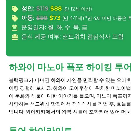
성인:
$119
$88
(만 12세 이상)
아동:
$99
$73
(만 4-11세) *만 4세 미만 아동은
운영일자:
월, 화, 수, 목, 금
음식 제공 여부:
샌드위치 점심식사 포함
하와이 마노아 폭포 하이킹 투어
블랙핑크가 다녀간 하와이 자연을 만끽할 수 있는 오아후 
이킹 경험해 보세요. 하와이 오아후섬에 위치한 마노아
이 문화와 식물에 대한 이야기를 들으며, 마노아 폭포까지
사랑하는 샌드위치 맛집에서 점심식사를 픽업 후, 호놀룰
입니다. 와이키키에서의 왕복 셔틀이 포함되어 있어 더욱
투어 하이라이트