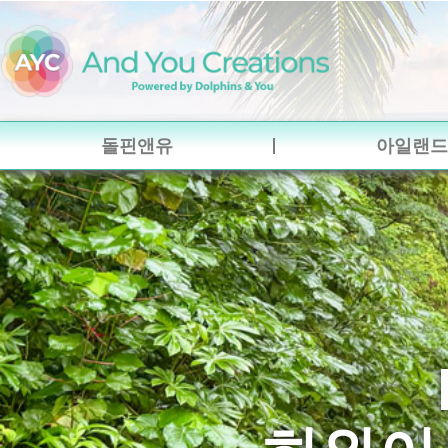
돌핀앤유
아일랜드