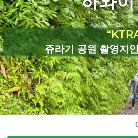
하와이
“KTR
쥬라기 공원 촬영지인