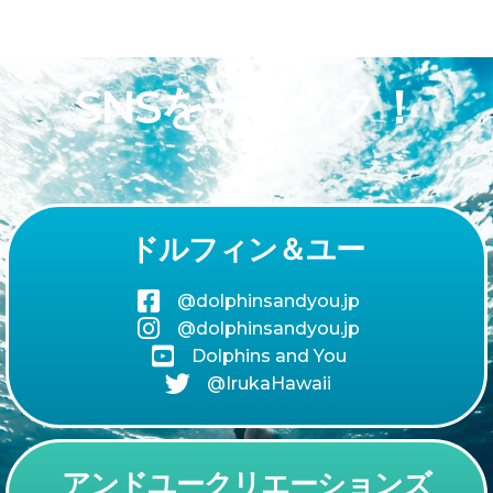
SNSをチェック！
ドルフィン＆ユー
@dolphinsandyou.jp
@dolphinsandyou.jp
Dolphins and You
@IrukaHawaii
アンドユークリエーションズ