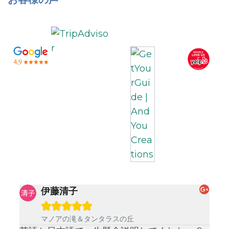
伊藤清子





マノアの滝＆タンタラスの丘