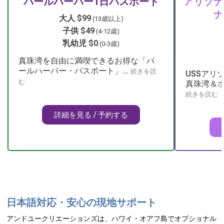
パールハーバー1日パスポート
アリゾナ
ナ
大人 $99
(13歳以上)
子供 $49
(4-12歳)
乳幼児 $0
(0-3歳)
真珠湾を自由に満喫できるお得な「パ
ールハーバー・パスポート」...
続きを読
USSアリ
む
真珠湾＆ホ
続きを読む
詳細を見る / 予約する
日本語対応・安心の現地サポート
アンドユークリエーションズは、ハワイ・オアフ島でオプショナル