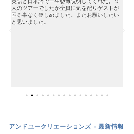
が
英語と日本語で一生懸命説明してくれた。 9
ハ
ガ
人のツアーでしたが全員に気を配りゲストが
土
で
困る事なく楽しめました。またお願いしたい
な
年4
と思いました。
も
し
ク
で
チ
り
と
だ
た
ツ
アンドユークリエーションズ - 最新情報