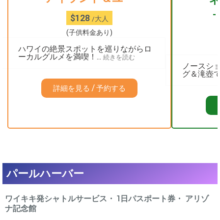
-
$128
/大人
(子供料金あり)
ハワイの絶景スポットを巡りながらロ
ーカルグルメを満喫！...
続きを読む
ノースシ
グ＆滝壺で
詳細を見る / 予約する
パールハーバー
ワイキキ発シャトルサービス・ 1日パスポート券・ アリゾ
ナ記念館