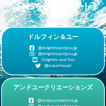
SNSをチェック！
ドルフィン＆ユー
@dolphinsandyou.jp
@dolphinsandyou.jp
Dolphins and You
@IrukaHawaii
アンドユークリエーションズ
@andyoucreations.jp