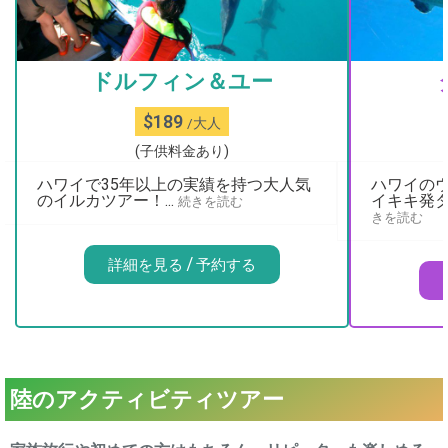
ドルフィン＆ユー
$189
/大人
(子供料金あり)
ハワイで35年以上の実績を持つ大人気
ハワイの
のイルカツアー！...
イキキ発タ
続きを読む
きを読む
詳細を見る / 予約する
陸のアクティビティツアー