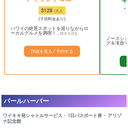
-
$128
/大人
(子供料金あり)
ハワイの絶景スポットを巡りながらロ
ーカルグルメを満喫！...
続きを読む
ノースシ
グ＆滝壺で
詳細を見る / 予約する
パールハーバー
ワイキキ発シャトルサービス・ 1日パスポート券・ アリゾ
ナ記念館