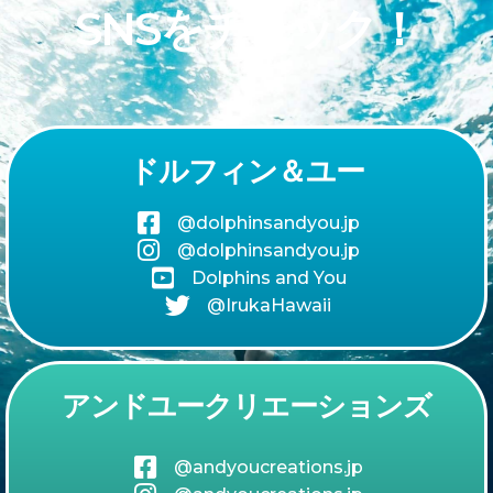
SNSをチェック！
ドルフィン＆ユー
@dolphinsandyou.jp
@dolphinsandyou.jp
Dolphins and You
@IrukaHawaii
アンドユークリエーションズ
@andyoucreations.jp