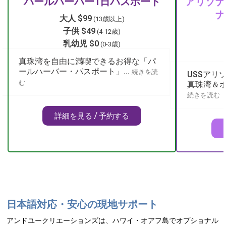
パールハーバー1日パスポート
アリゾナ
ナ
大人 $99
(13歳以上)
子供 $49
(4-12歳)
乳幼児 $0
(0-3歳)
真珠湾を自由に満喫できるお得な「パ
ールハーバー・パスポート」...
続きを読
USSアリ
む
真珠湾＆ホ
続きを読む
詳細を見る / 予約する
日本語対応・安心の現地サポート
アンドユークリエーションズは、ハワイ・オアフ島でオプショナル