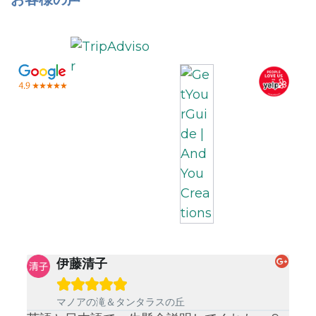
伊藤清子





マノアの滝＆タンタラスの丘