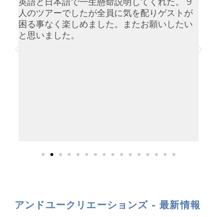
が
英語と日本語で一生懸命説明してくれた。 9
ハ
ガ
人のツアーでしたが全員に気を配りゲストが
土
で
困る事なく楽しめました。またお願いしたい
な
年4
と思いました。
も
し
ク
で
チ
り
と
だ
た
ツ
アンドユークリエーションズ - 最新情報